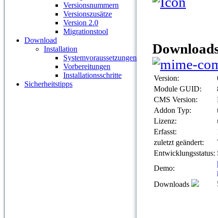
Versionsnummern
Versionszusätze
Version 2.0
Migrationstool
Download
Downloads
Installation
Systemvoraussetzungen
Vorbereitungen
Installationsschritte
Version:
Sicherheitstipps
Module GUID:
CMS Version:
Addon Typ:
Lizenz:
Erfasst:
zuletzt geändert:
Entwicklungsstatus:
Demo:
Downloads